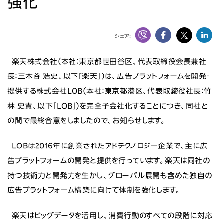
強化
ニュース
投資家情報
シェア:
楽天株式会社（本社：東京都世田谷区、代表取締役会長兼社
サステナビリティ
長：三木谷 浩史、以下「楽天」）は、広告プラットフォームを開発・
採用情報
提供する株式会社LOB（本社：東京都港区、代表取締役社長：竹
林 史貴、以下「LOB」）を完全子会社化することにつき、同社と
の間で最終合意をしましたので、お知らせします。
LOBは2016年に創業されたアドテクノロジー企業で、主に広
告プラットフォームの開発と提供を行っています。楽天は同社の
持つ技術力と開発力を生かし、グローバル展開も含めた独自の
広告プラットフォーム構築に向けて体制を強化します。
楽天はビッグデータを活用し、消費行動のすべての段階に対応