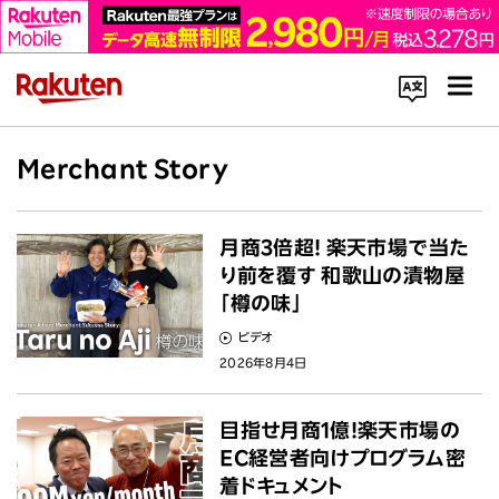
コーポレートサイト内を検索
Merchant Story
月商3倍超! 楽天市場で当た
り前を覆す 和歌山の漬物屋
「樽の味」
楽天のサービス一覧はこちら
ビデオ
2026年8月4日
企業情報
目指せ月商1億!楽天市場の
Rakuten Innovation
EC経営者向けプログラム密
着ドキュメント