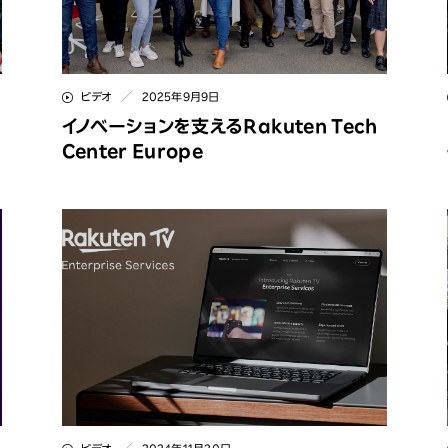
新卒社員インタビュー
人権
プロジェクト紹介
責任ある広告・マーケティング・機能表示
FAQ
ビデオ
2025年9月9日
コミュニティとの関わり
イノベーションを支えるRakuten Tech
Dialogue for Change with Rakuten
Center Europe
Rakuten Social Accelerator
Rakuten IT School Next