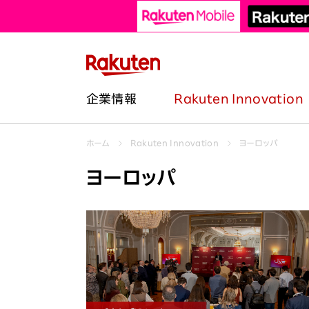
楽天のサービス一覧はこちら
企業情報
Rakuten Innovation
ホーム
Rakuten Innovation
ヨーロッパ
カテゴリー
地域
中途採用
企業情報トップ
プレスリリース
株主・投資家の皆様へ
トップコミットメント
ヨーロッパ
テクノロジー
グローバル
障
中途採用トップ
企業理念
財務・業績情報
楽天とサステナビリティ
サービス
南北アメリカ
再
職種紹介 | ビジネス
トップメッセージ
IR資料・イベント
国際的なイニシアチブ
企業としての取り組み
アジア太平洋
リフ
職種紹介 | エンジニア
役員紹介
株式・社債情報
イベント
ヨーロッパ
職種紹介 | クリエイティブ
カンパニーと主なサービス
ESGライブラリ
スポーツ・文化
日本
職種紹介 | コーポレート
組織図
外部評価・表彰