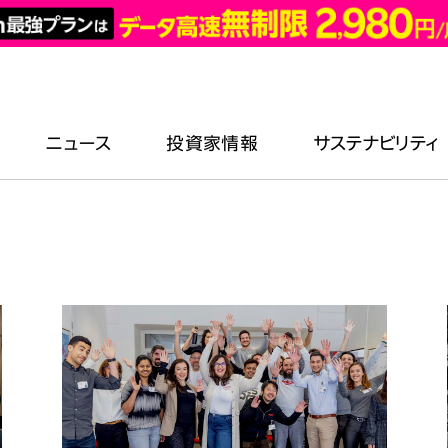
ニュース
投資家情報
サステナビリティ
キーワード
新卒採用
主なグループ各社の
お知らせ
楽天ブランド
IRカレンダー
ESGへの取り組み
ニュース
がい者採用
アントレプレナーシップ
新卒採用トップ
楽天の強み
個人投資家の皆様へ
気候変動
雇用
ダイバーシティ
募集要項：ビジネス職
Rakuten AI
よくあるご質問
生物多様性
ァラル採用 (社員紹介)
エンパワーメント
募集要項：エンジニア職
2026年7月28日
楽天の歴史
人材マネジメント
Pride Month 2026:楽天グループ
スポーツ
楽天のビジネス
ダイバーシティ・エクイティ・インクルージョン
全体でダイバーシティを推進
キーワード一覧
イベント情報
健康・安全・ウェルネス