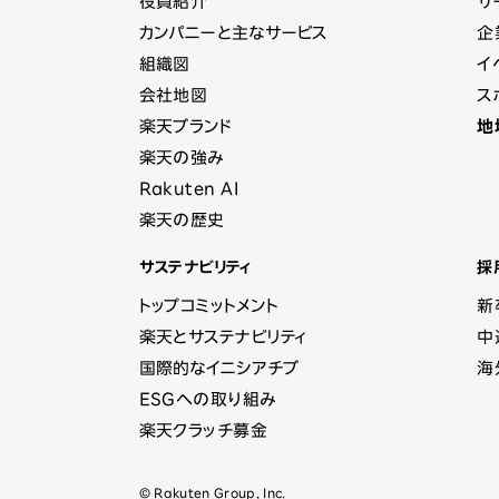
役員紹介
サ
カンパニーと主なサービス
企
組織図
イ
会社地図
ス
楽天ブランド
地
楽天の強み
Rakuten AI
楽天の歴史
サステナビリティ
採
トップコミットメント
新
楽天とサステナビリティ
中
国際的なイニシアチブ
海
ESGへの取り組み
楽天クラッチ募金
© Rakuten Group, Inc.