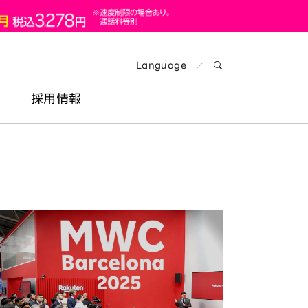
Language
検索パネルを開く
採用情報
楽天を知る
プレスキット（報道用素材）
コーポレートガバナンス
メッセージ
コンプライアンス
楽天の事業
2026年8月4日
リスクマネジメント
楽天の組織
2026年8月4日
「環境のため
月商3倍超! 楽天市場で当たり前を覆
取り組む、暮
情報セキュリティ
海外拠点の採用情報
す 和歌山の漬物屋「樽の味」
テナブルなア
プライバシー
カルチャー