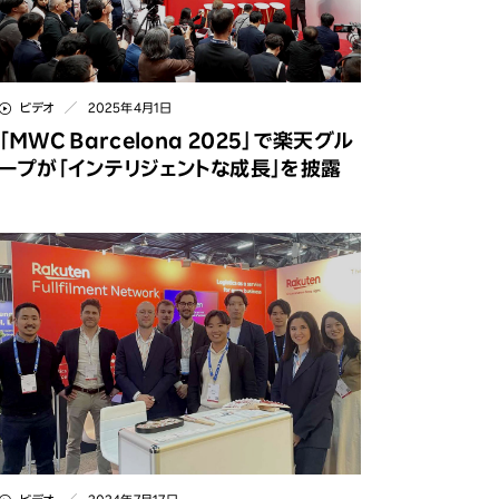
責任あるAI
楽天での日々
製品とサービスの品質
福利厚生
持続可能なサプライチェーン
キャリア開発
ビデオ
2025年4月1日
「MWC Barcelona 2025」で楽天グル
持続可能なFinTechサービス
楽天の女性活躍
ープが「インテリジェントな成長」を披露
オフィス環境