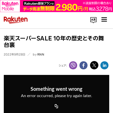
コーポレートサイト内を検索
楽天スーパーSALE 10年の歴史とその舞
台裏
2022年9月28日
by
RNN
シェア:
楽天のサービス一覧はこちら
企業情報
Rakuten Innovation