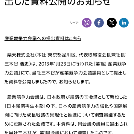
出した資料公開のお知らせ
ニュース
投資家情報
シェア:
サステナビリティ
産業競争力会議への提出資料はこちら
採用情報
楽天株式会社（本社：東京都品川区、代表取締役会長兼社長：
三木谷 浩史）は、2013年1月23日に行われた「第1回 産業競争
力会議」にて、当社三木谷が産業競争力会議議員として提出し
た資料を公開しましたので、お知らせします。
産業競争力会議は、日本政府が経済の司令塔として新設した
「日本経済再生本部」の下、日本の産業競争力の強化や国際展
開に向けた成長戦略の具現化と推進について調査審議するた
めに設置された会議です。本資料は、同会議の議員に選出され
た当社三木谷が、第1回会議において発表したものです。