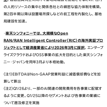
の人的リソースの集中と関係各社との綿密な協力体制を構築。
第2四半期以降は設置場所探しなどの前工程を内製化し、基地
局建設を加速。
・
楽天シンフォニーでは、大規模なOpen
RAN/RAN Intelligent Controller（RIC）の海外実証プロ
ジェクトとして経済産業省により2026年3月に採択
。エンタープ
ライズクラウドおよびOSS事業の拡大を目的とした楽天シンフォ
ニー・ジャパンを同年3月より本格始動。
（注1）EBITDAはNon-GAAP営業利益に減価償却費などを加
算して算出
（注2）Q1/26より、一部のAI関連の開発費用を各事業に配賦す
るように変更。Q1/25以降のセグメントおよび各事業の業績に
ついて遡及修正を実施