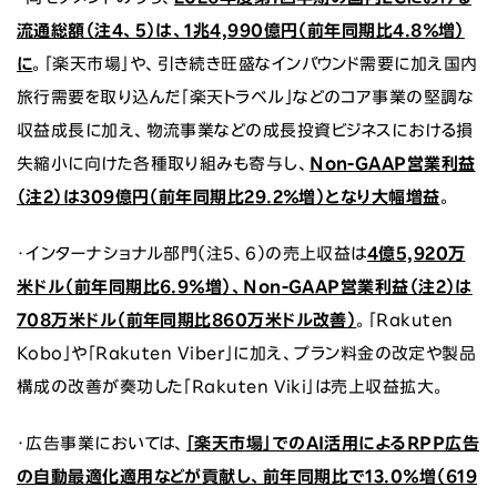
流通総額（注4、5）は、1兆4,990億円（前年同期比4.8％増）
に
。「楽天市場」や、引き続き旺盛なインバウンド需要に加え国内
旅行需要を取り込んだ「楽天トラベル」などのコア事業の堅調な
収益成長に加え、物流事業などの成長投資ビジネスにおける損
失縮小に向けた各種取り組みも寄与し、
Non-GAAP
営業利益
（注2）は309億円（前年同期比29.2％増）となり大幅増益
。
・インターナショナル部門（注5、6）の売上収益は
4億5,920万
米ドル（前年同期比6.9％増）、Non-GAAP営業利益（注2）は
708万米ドル（前年同期比860万米ドル改善）
。「Rakuten
Kobo」や「Rakuten Viber」に加え、プラン料金の改定や製品
構成の改善が奏功した「Rakuten Viki」は売上収益拡大。
・広告事業においては、
「楽天市場」でのAI活用によるRPP広告
の自動最適化適用などが貢献し、前年同期比で13.0％増（619