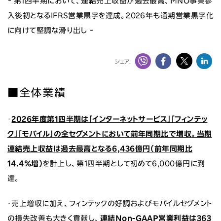
‐ 第1四半期において、連結売上収益が過去最高、MNO事業参
ニュース
入後初となるIFRS営業黒字を達成。2026年も通期営業黒字化
に向けて堅調な滑り出し ‐
投資家情報
サステナビリティ
シェア:
採用情報
■全体業績
・
2026年度第1四半期は「インターネットサービス」「フィンテッ
ク」「モバイル」の全セグメントにおいて前年同期比で増収
。当期
連結売上収益は過去最高となる6,436億円（前年同期比
14.4％増）
を計上し、第1四半期として初めて6,000億円に到
達。
・売上増収に加え、フィンテックの好調およびモバイルセグメント
の損失改善も大きく貢献し、
連結Non-GAAP営業利益は363