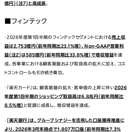
億円）（注7）と高成長
。
■フィンテック
・2026年度第1四半期のフィンテックセグメントにおける
売上収
益は2,753億円（前年同期比23.1％増）、Non-GAAP営業利
益（注2）は585億円（前年同期比33.8％増）で増収増益
を達
成。各事業における顧客基盤および取扱高の拡大に加え、コス
トコントロールも引き続き奏功。
・「楽天カード」は、顧客基盤の拡大・客単価の上昇に伴い
2026
年度第1四半期のショッピング取扱高は6.8兆円（前年同期比
8.5％増）
と堅調に成長し、増収増益を達成。
・
「楽天銀行」は、グループシナジーを活用した口座獲得推進に
より、2026年3月末時点で1,807万口座（前年同期比7.3％