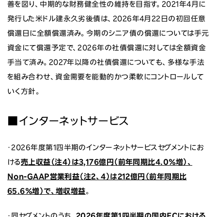
善を図り、中期的な財務健全性の維持を目指す。2021年4月に
発行した米ドル建永久劣後債は、2026年4月22日の初回任意
償還日に全額償還済み。今期のシニア債の償還については手元
資金にて償還予定で、2026年の社債償還に対しては全額資金
手当て済み。2027年以降の社債償還についても、多様な手法
を組み合わせ、資金需要を能動的かつ柔軟にコントロールして
いく方針。
■インターネットサービス
・2026年度第1四半期のインターネットサービスセグメントにお
ける
売上収益（注4）は3,176億円（前年同期比4.0％増）、
Non-GAAP営業利益（注2、4）は212億円（前年同期比
65.6％増）で、増収増益
。
・同セグメントのうち、
2026年度第1四半期の国内ECにおける