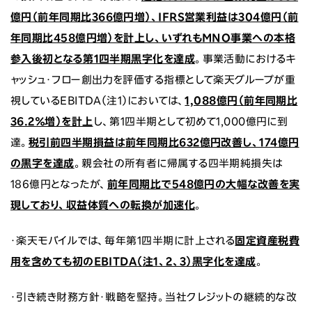
億円（前年同期比
366
億円増）、IFRS営業利益は304億円（前
年同期比458億円増）を計上し、いずれもMNO事業への本格
参入後初となる第1四半期黒字化を達成
。事業活動におけるキ
ャッシュ・フロー創出力を評価する指標として楽天グループが重
視しているEBITDA（注1）においては、
1,088億円（
前年同期比
36.2％増）を計上
し、第1四半期として初めて1,000億円に到
達。
税引前四半期損益は前年同期比632億円改善し、174億円
の黒字を達成
。親会社の所有者に帰属する四半期純損失は
186億円となったが、
前年同期比で548億円の大幅な改善を実
現しており、収益体質への転換が加速化
。
・楽天モバイルでは、毎年第1四半期に計上される
固定資産税費
用を含めても初のEBITDA（
注1、2、3）黒字化を達成
。
・引き続き財務方針・戦略を堅持。当社クレジットの継続的な改