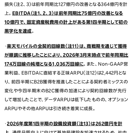
損失（注2、3）は前年同期比127億円の改善となる364億円を計
上。
EBITDA（
注1、2、3）は前年同期比75億円の改善となる
10億円で、固定資産税費用の計上がある第1四半期として初の
黒字化を達成
。
・
楽天モバイルの全契約回線数（注11）は、商戦期を通じて獲得
が順調に推移したことにより、2026年3月末時点で前年同期比
174万回線の純増となる1,036万回線に
。また、Non-GAAP営
業利益、EBITDAに直結する正味ARPU（注12）は2,442円とな
り、前四半期にB2B獲得を推進したことによる契約者ミックスの
変化や今四半期末のB2C獲得の加速により契約回線数が先行
して増加したことで、データARPUは低下したものの、オプション
ARPUやその他ARPUは引き続き着実に成長。
・
2026年度第1四半期の設備投資額（注13）は262億円を計
上
。通信品質向上に向けて基地局建設を加速させるため、社内