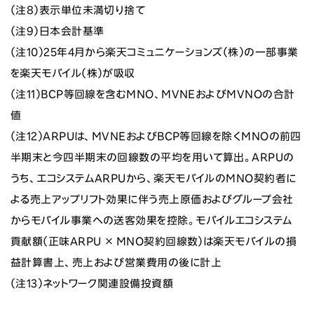
（注8）表示単位未満切り捨て
（注9）日本会計基準
（注10）25年4月から楽天コミュニケーションズ（株）の一部事業
を楽天モバイル（株）が吸収
（注11）BCP等回線を含むMNO、MVNEおよびMVNOの合計
値
（注12）ARPUは、MVNEおよびBCP等回線を除くMNOの前四
半期末と今四半期末の回線数の平均を用いて算出。ARPUの
うち、エコシステムARPUから、楽天モバイルのMNO契約者に
よる売上アップリフト効果に伴う売上原価およびグループ会社
からモバイル事業への送客効果を控除。モバイルエコシステム
貢献額（正味ARPU × MNO契約回線数）は楽天モバイルの損
益計算書上、売上および営業費用の後に計上
（注13）ネットワーク関連設備投資額