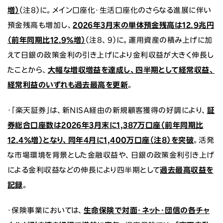
増）
（注8）に。メイン口座化・生活口座化のさらなる進展に伴い
預金残高も増加し、
2026年3月末の単体預金残高は12.9兆円
（前年同期比12.9％増）
（注8、9）に。運用資産の積み上げに加
えて日銀の政策金利の引き上げにより金利収益が大きく伸長し
たことから、
大幅な増収増益を達成し、四半期として経常収益、
経常利益のいずれも過去最高を更新
。
・「楽天証券」は、新NISA経由の新規顧客獲得の好調により、
証
券総合口座数は2026年3月末に1,387万口座（前年同期比
12.4％増）となり、
同年4月に1,400万口座
（注8）を突破
。活発
な市場環境を背景とした金融収益や、日銀の政策金利引き上げ
による金利収益などの伸長により四半期として
過去最高収益を
記録
。
・保険事業においては、
生命保険で対面・ネット・団信の各チャ