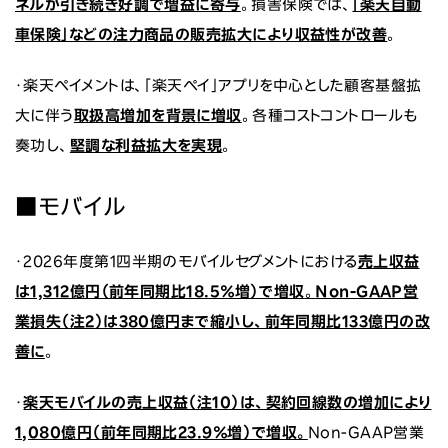
ネルが引き続き好調で増益に寄与
。損害保険では、
「楽天自動
車保険」などの注力商品の販売拡大により収益性が改善
。
・楽天ペイメントは、「楽天ペイ」アプリを中心とした顧客基盤拡
大に伴う
取扱高増加を背景に増収
。各種コストコントロールも
奏功し、
堅調な利益拡大を実現
。
■モバイル
・2026年度第1四半期のモバイルセグメントにおける
売上収益
は1,312億円（前年同期比18.5％増）で増収
。
Non-GAAP営
業損失（注2）は380億円まで縮小し、前年同期比133億円の改
善に
。
・
楽天モバイルの売上収益（注10）は、契約回線数の増加により
1,080億円（前年同期比23.9％増）で増収。
Non-GAAP営業