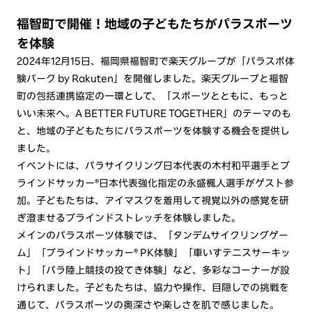
福智町で開催！地域の子どもたちがパラスポーツ
を体験
2024年12月15日、福岡県福智町で楽天グループが「パラスポ体
験パーク by Rakuten」を開催しました。楽天グループと福智
町の包括連携協定の一環として、「スポーツとともに、もっと
いい未来へ。A BETTER FUTURE TOGETHER」のテーマのも
と、地域の子どもたちにパラスポーツを体験する機会を提供し
ました。
イベントには、パラサイクリング日本代表の木村和平選手とブ
ラインドサッカー®日本代表強化指定の永盛楓人選手がゲスト参
加。子どもたちは、アイマスクを着用して視覚以外の感覚を研
ぎ澄ませるブラインドストレッチを体験しました。
メインのパラスポーツ体験では、「タンデムサイクリングゲー
ム」「ブラインドサッカー® PK体験」「車いすテニスサーキッ
ト」「パラ陸上競技の投てき体験」など、多彩なコーナーが設
けられました。子どもたちは、協力や操作、目隠しでの挑戦を
通じて、パラスポーツの奥深さや楽しさを肌で感じました。